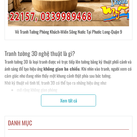
Vẽ Tranh Tường Phòng Khách-Miền Sông Nước Tại Phước Long-Quận 9
Tranh tường 3D nghệ thuật là gì?
Tranh tường 3D là loại tranh được vẽ trực tiếp lên tường bằng kỹ thuật phối cảnh và
ánh sáng để tạo hiệu ứng
không gian ba chiều
. Khi nhìn vào tranh, người xem có
cảm giác như đang nhìn thấy một khung cảnh thật phía sau bức tường.
Nhờ kỹ thuật vẽ tinh tế, tranh 3D có thể tạo ra những hiệu ứng như:
mở rộng không gian phòng
tạo chiều sâu cho bức tường
Xem tất cả
mang lại cảm giác chân thực và sống động
Đây là lý do tranh tường 3D ngày càng được sử dụng nhiều trong nhà ở, quán cafe,
DANH MỤC
nhà hàng và các không gian nghệ thuật.