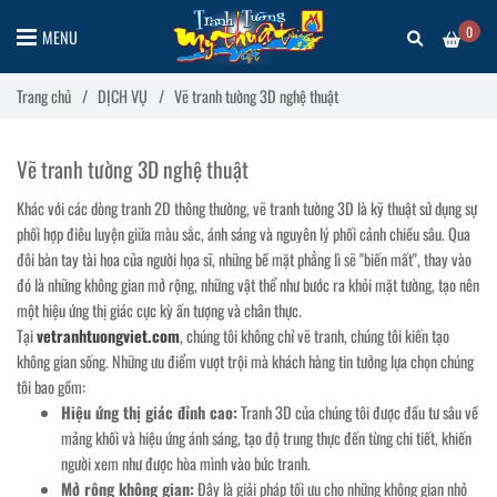
0
MENU
Trang chủ
/
DỊCH VỤ
/
Vẽ tranh tường 3D nghệ thuật
Vẽ tranh tường 3D nghệ thuật
Khác với các dòng tranh 2D thông thường, vẽ tranh tường 3D là kỹ thuật sử dụng sự
phối hợp điêu luyện giữa màu sắc, ánh sáng và nguyên lý phối cảnh chiều sâu. Qua
đôi bàn tay tài hoa của người họa sĩ, những bề mặt phẳng lì sẽ "biến mất", thay vào
đó là những không gian mở rộng, những vật thể như bước ra khỏi mặt tường, tạo nên
một hiệu ứng thị giác cực kỳ ấn tượng và chân thực.
Tại
vetranhtuongviet.com
, chúng tôi không chỉ vẽ tranh, chúng tôi kiến tạo
không gian sống. Những ưu điểm vượt trội mà khách hàng tin tưởng lựa chọn chúng
tôi bao gồm:
Hiệu ứng thị giác đỉnh cao:
Tranh 3D của chúng tôi được đầu tư sâu về
mảng khối và hiệu ứng ánh sáng, tạo độ trung thực đến từng chi tiết, khiến
người xem như được hòa mình vào bức tranh.
Mở rộng không gian:
Đây là giải pháp tối ưu cho những không gian nhỏ