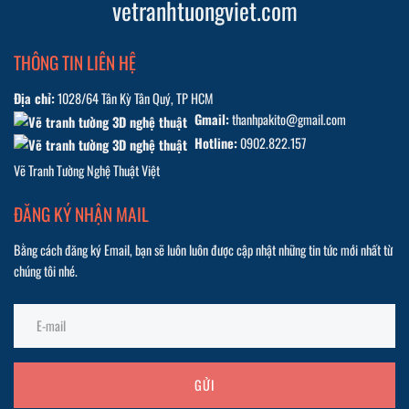
vetranhtuongviet.com
THÔNG TIN LIÊN HỆ
Địa chỉ:
1028/64 Tân Kỳ Tân Quý, TP HCM
Gmail:
thanhpakito@gmail.com
Hotline:
0902.822.157
Vẽ Tranh Tường Nghệ Thuật Việt
ĐĂNG KÝ NHẬN MAIL
Bằng cách đăng ký Email, bạn sẽ luôn luôn được cập nhật những tin tức mới nhất từ
chúng tôi nhé.
GỬI