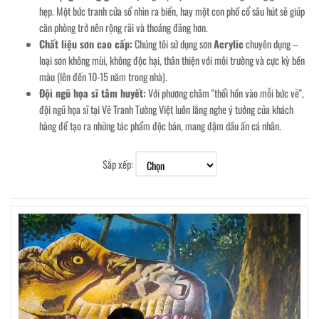
hẹp. Một bức tranh cửa sổ nhìn ra biển, hay một con phố cổ sâu hút sẽ giúp
căn phòng trở nên rộng rãi và thoáng đãng hơn.
Chất liệu sơn cao cấp:
Chúng tôi sử dụng sơn
Acrylic
chuyên dụng –
loại sơn không mùi, không độc hại, thân thiện với môi trường và cực kỳ bền
màu (lên đến 10-15 năm trong nhà).
Đội ngũ họa sĩ tâm huyết:
Với phương châm "thổi hồn vào mỗi bức vẽ",
đội ngũ họa sĩ tại Vẽ Tranh Tường Việt luôn lắng nghe ý tưởng của khách
hàng để tạo ra những tác phẩm độc bản, mang đậm dấu ấn cá nhân.
Sắp xếp: