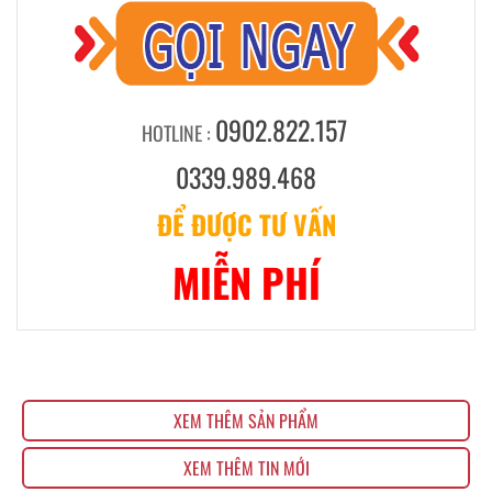
0902.822.157
HOTLINE :
0339.989.468
ĐỂ ĐƯỢC TƯ VẤN
MIỄN PHÍ
XEM THÊM SẢN PHẨM
XEM THÊM TIN MỚI