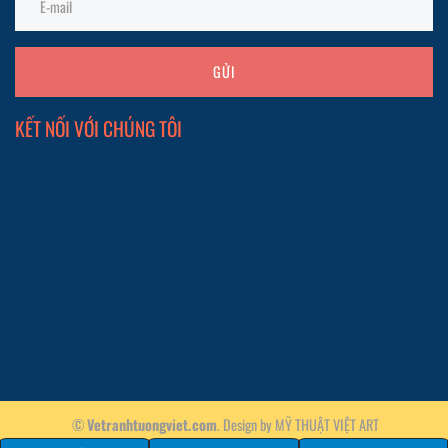
GỬI
KẾT NỐI VỚI CHÚNG TÔI
©
Vetranhtuongviet.com
. Design by
MỸ THUẬT VIỆT ART