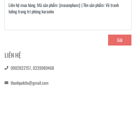
Gửi
LIÊN HỆ
0902822157,
0339989468
thanhpakito@gmail.com